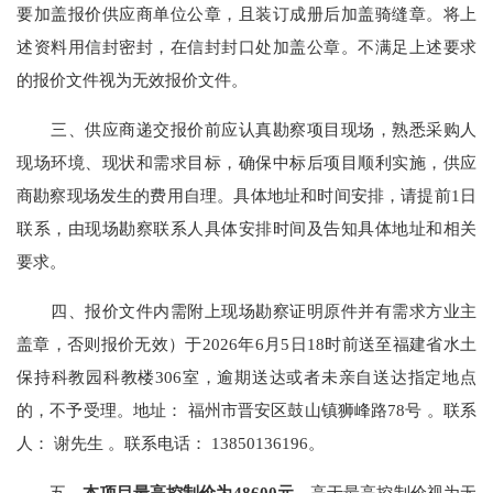
要加盖报价供应商单位公章，且装订成册后加盖骑缝章。将上
述资料用信封密封，在信封封口处加盖公章。不满足上述要求
的报价文件视为无效报价文件。
三、供应商递交报价前应认真勘察项目现场，熟悉采购人
现场环境、现状和需求目标，确保中标后项目顺利实施，供应
商勘察现场发生的费用自理。具体地址和时间安排，请提前1日
联系，由现场勘察联系人具体安排时间及告知具体地址和相关
要求。
四、报价文件内需附上现场勘察证明原件并有需求方业主
盖章，否则报价无效）于2026年6月5日18时前送至福建省水土
保持科教园科教楼306室，逾期送达或者未亲自送达指定地点
的，不予受理。地址： 福州市晋安区鼓山镇狮峰路78号 。联系
人： 谢先生 。联系电话： 13850136196。
五、
本项目最高控制价为48600元
，高于最高控制价视为无