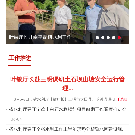
叶敏厅长赴南平调研水利工作
叶敏厅长赴三明调研土石坝山塘安全运行
省水利厅召开全省水利工作上半年形势分
叶敏厅长赴宁德调研水利工作
陈水树书记赴漳州调研推进水利重点工作
管理等工作
析暨水...
工作推进
叶敏厅长赴三明调研土石坝山塘安全运行管
理...
8月5-6日，省水利厅叶敏厅长赴三明市大田县、明溪县调研...
[详细]
省水利厅召开宁德上白石水利枢纽项目前期工作调度推进会
08-04
省水利厅召开全省水利工作上半年形势分析暨水网建设现...