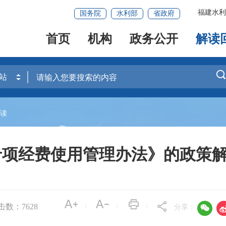
福建水利
国务院
水利部
省政府
首页
机构
政务公开
解读
解读
专项经费使用管理办法》的政策
击数：
7628

|
|
|
分享：