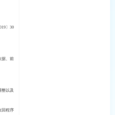
9〕30
依据、前
。
调整以及
收回程序