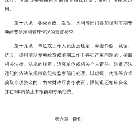
用。
第十
八
条
各级财政、发改、水利等部门
要
加强对前期专
项经费使用和管理情况的监督检查。
第十
九
条
单位或
工作人员违反规定，弄虚作假，截留、
挤占、挪用前期专项经费或前期工作中存在严重问题的
，
按照
相关法律、法规的规定，追究单位或相关个人责任。
涉嫌违法
违纪的依法依规移送纪检监察部门处理
。
以虚报、伪造等方式
骗取专项资金的，由省财政厅责令改正，限期退还相应资金，
并在
3年内禁止申报前期专项经费
。
第六章
附则