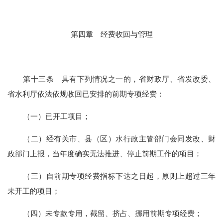
第四章
经费
收回与管理
第十
三
条
具有下列情况之一的，省财政厅、省发改委、
省水利厅
依法依规
收回已安排的前期专项经费：
（一）
已开工项目
；
（二）经
有关市、县（区）水
行政主管
部门会同发改、财
政部门
上报，
当年度确实无法推进、停止前期工作的项目
；
（三）
自前期专项经费指标下达之日起，
原则上
超过
三
年
未开工的项目
；
（四）
未专款专用，截留、挤占、挪用前期专项经费
；