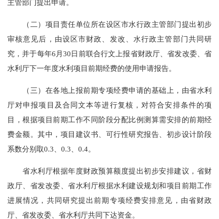
主管部门提出申请。
（二）
项目责任单位所在设区市水行政主管部门提出初步
审核意见
后，由设区市财政、发改、水行政主管部门共同研
究
，
并
于每年
6月30日前
联合行文上报省财政厅、省发改委、省
水利厅
下一年度水利项目前期经费的使用申请报告
。
（三）
在各地上报前期专项经费
申请的基础上，由省水利
厅对申报项目及合同文本等进行复核，对符合安排条件的项
目，根据项目前期工作不同阶段分配比例测算需安排的前期经
费金额。其中，项
目建议书
、可
行性研究报告
、初
步设计
阶段
系数分别取
0.3、0.3、0.4。
省水利厅
根据年度财政预算额度
提出初步安排建议，省财
政厅、省发改委、省水利厅根据水利建设规划和项目前期工作
进展情况，共同研究提出前期专项经费安排意见，由省财政
厅、省发改委、省水利厅共同下达资金。