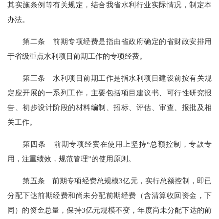
其实施条例
等有关规定，结合我省水利行业实际情况，制定本
办法。
第二条
前期专项经费是指由省政府确定的省财政安排用
于省级重点水利项目前期工作的专项经费。
第三条
水利项目前期工作是指水利项目建设前按有关规
定应开展的一系列工作，主要包括项目
建议书
、可行性研究报
告、初步设计
阶段
的材料编制、招标、评估、审查、报批及相
关工作。
第
四
条
前期专项经费
在使用上坚持
“
总额控制，
专款专
用，注重绩效，规范管理
”的使用原则。
第
五
条
前期专项经费总规模
3亿元，实行总额控制，
即
已
分配下达前期经费和尚未分配前期经费（含
清算
收
回
资金
，下
同
）的资金总量，保持
3亿元规模不变
，年度
尚未分配
下达的
前