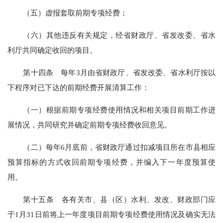
（五）
虚报套取前期专项经费
；
（六）
其他违反有关规定，经
省财政厅、省发改委、省水
利厅
共同确定收回的项目。
第
十四
条
每年
3月由
省财政厅、省发改委、省水利厅
按以
下程序
对已下达的前期经费开展清算工作
：
（一）
根据前期专项经费
使用情况
和
相关项目
前期工作进
展情况，共同研究
并确定
前期专项经费
收回
意见
。
（二）
每年
6月底前，
省财政厅通过扣减项目所在市县相应
预算指标的方式收回前期专项经费，并
编入下一年度预算
使
用。
第十
五
条
各有关市、县（区）
水利、发改、财政
部门
应
于
1
月
31日前将
上一
年度项目前期专项经费
使用情况及确实无法