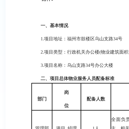
一、基本情况
1.项目地址：福州市鼓楼区乌山支路34号
2.项目类型：行政机关办公楼(物业建筑面积：17
3.项目名称：乌山支路34号办公大楼
二、
项目总体物业服务人员配备标准
岗
部
门
配
备
人
数
位
全面负
管理部
项目 经理
1人
主、相