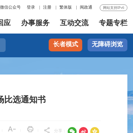
微信公众号
登录
|
注册
|
繁体版
|
闽政通
网站支持IPv6
回应
办事服务
互动交流
专题专栏
长者模式
无障碍浏览

场比选通知书



|
|
|
分享：