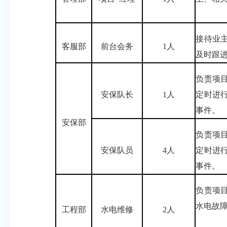
接待业
客服部
前台会务
1人
及时跟
负责项
安保队长
1人
定时进
事件。
安保部
负责项
安保队员
4人
定时进
事件。
负责项
水电故
工程部
水电维修
2人