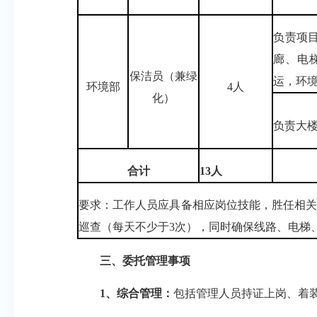
负责项
廊、电
保洁员（兼绿
运，环
环境部
4人
化）
负责大
合
计
13人
要求：工作人员应具备相应岗位技能，胜任相关
巡查（每天不少于3次），同时确保线路、电梯
三、委托管理事项
1、
综合管理：
包括管理人员持证上岗、着