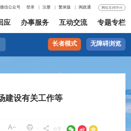
微信公众号
登录
|
注册
|
繁体版
|
闽政通
网站支持IPv6
回应
办事服务
互动交流
专题专栏
长者模式
无障碍浏览

场建设有关工作等



|
|
|
分享：