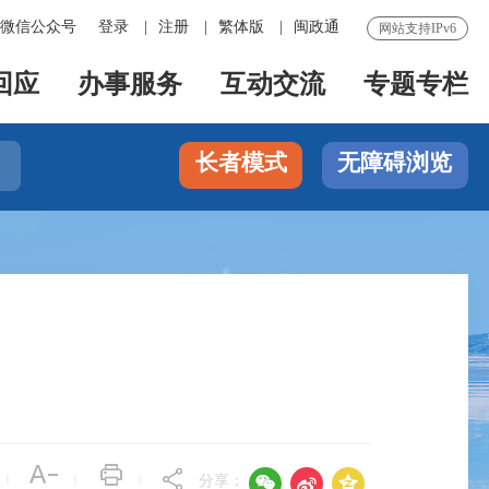
微信公众号
登录
|
注册
|
繁体版
|
闽政通
网站支持IPv6
回应
办事服务
互动交流
专题专栏
长者模式
无障碍浏览




|
|
|
分享：