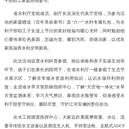
干部职工家庭热情参与。
省水利厅党组成员、副厅长吴深生代表厅党组，为参与活
动的家庭赠送《百年革命家书》及“六一”水利专属礼包，为水
利干部职工子女送上节日的美好祝福与暖心关怀；同时勉励他
们要传承红色基因，忠诚向党、履职为民、崇德治家，以优良
家风滋养水利文明新风。
此次活动设置水利科普参观、岗位体验和亲子实操互动等
环节。孩子们在家长的陪同下，在省水利厅一楼参观了生态节
水展示区，了解非常规水资源利用知识，认识水循环利用价
值；走进省水旱灾害防御指挥中心，了解“天空地一体化”水旱
灾害监测体系，学习天气辨识、暴雨洪水预警等，切身感受水
利干部坚守岗位、履职尽责、守护江河安澜的责任担当。
在水工程调度指挥中心，大家近距离观摩雨量、水位、流
量等传统水文设备以及测流无人机、手持雷达枪、走航式ADCP