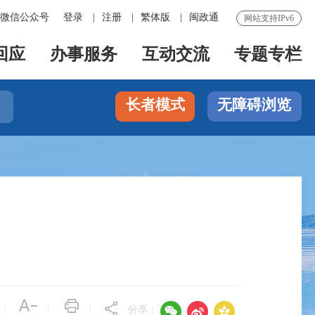
微信公众号
登录
|
注册
|
繁体版
|
闽政通
网站支持IPv6
回应
办事服务
互动交流
专题专栏
长者模式
无障碍浏览




|
|
|
分享：