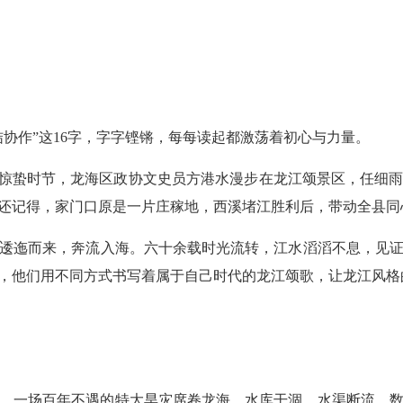
作”这16字，字字铿锵，每每读起都激荡着初心与力量。
惊蛰时节，龙海区政协文史员方港水漫步在龙江颂景区，任细
还记得，家门口原是一片庄稼地，西溪堵江胜利后，带动全县同
迤而来，奔流入海。六十余载时光流转，江水滔滔不息，见证
，他们用不同方式书写着属于自己时代的龙江颂歌，让龙江风格
，一场百年不遇的特大旱灾席卷龙海，水库干涸、水渠断流，