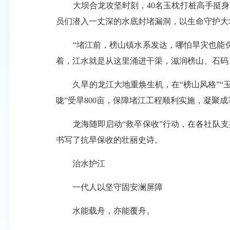
大坝合龙攻坚时刻，40名玉枕打桩高手挺身而
员们潜入一丈深的水底封堵漏洞，以生命守护大
“堵江前，榜山镇水系发达，哪怕旱灾也能保
着，江水就是从这里涌进干渠，滋润榜山、石码
久旱的龙江大地重焕生机，在“榜山风格”“玉
咙”受旱800亩，保障堵江工程顺利实施，凝聚成
龙海随即启动“救卒保收”行动，在各社队支援
书写了抗旱保收的壮丽史诗。
治水护江
一代人以坚守固安澜屏障
水能载舟，亦能覆舟。