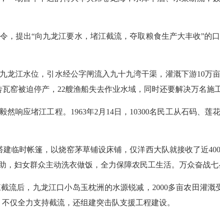
，提出“向九龙江要水，堵江截流，夺取粮食生产大丰收”的口
龙江水位，引水经公字闸流入九十九湾干渠，灌溉下游10万亩
座砖瓦窑被迫停产，22艘渔船失去作业水域，同时还要解决万名施
应堵江工程。1963年2月14日，10300名民工从石码、
临时帐篷，以烧窑茅草铺设床铺，仅洋西大队就接收了近400
助，妇女群众主动洗衣做饭，全力保障农民工生活。万众奋战七
后，九龙江口小岛玉枕洲的水源锐减，2000多亩农田灌溉
，不仅全力支持截流，还组建突击队支援工程建设。