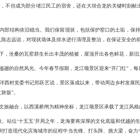
，不但成为部分堵江民工的宿舍，还在大坝合龙的关键时刻献
内部结构依旧稳当。我们保留现状，包括保护窑口的土垢，保持
人陈志远说，对现状墙体及排水进行清理及整治，在保证安全的
，沧桑的瓦窑群生长出丰茂的植被，屋顶开出各色鲜花，新旧
的自然风光。今年春节假期，龙江颂景区迎来“开门红”，每
洋西村党委书记郑跃艺说，景区落成以来，带动周边乡村发展民
旅饭”。
旅融合，以西溪桥闸为精神坐标，龙江颂景区承载了龙江风格
站位‘十五五’开局之年，龙海要将深厚的文化底蕴和优越的
漳州打造现代化滨海城市的征程中当先锋、打头阵、挑大梁，奋力