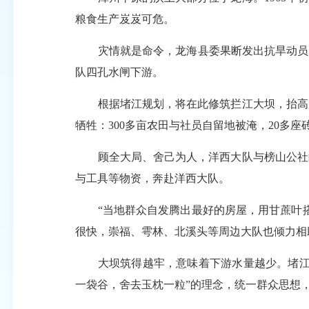
粮食生产岌岌可危。
灾情就是命令，龙海县委果断发出抗旱动员令
队四孔水闸下游。
根据堵江规划，将在此修筑拦江大坝，抬高九
牺牲：300多亩农田与社员自留地被淹，20多
顾全大局、舍己为人，洋西大队与榜山公社毅然响
与工具等物资，奔赴洋西大队。
“当地群众自发腾出最好的房屋，用甘蔗叶搭建
很快，崇福、雩林、北溪头等周边大队也倾力相
大坝筑得越牢，意味着下游水量越少。堵江截流
一袋谷，舍去玉枕一粒”的理念，统一群众思想