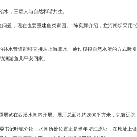
治水，三颂人与自然和谐共生。
题，现在也要重建鱼类家园。”陈奕辉介绍，拦河闸坝采用“仿
补水管道能够直接从上游取水，通过模拟自然水流的方式吸引
助洄游鱼儿平安回家。
题展览在西溪水闸内开展。展厅总面积约2800平方米，凭窗远
委书记叶毓介绍，水闸所处位置正是当年堵江原址，在原址上做