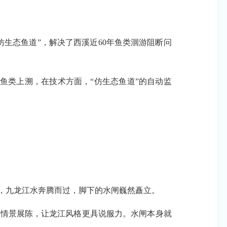
生态鱼道”，解决了西溪近60年鱼类洄游阻断问
鱼类上溯，在技术方面，“仿生态鱼道”的自动监
眺，九龙江水奔腾而过，脚下的水闸巍然矗立。
情景展陈，让龙江风格更具说服力。水闸本身就