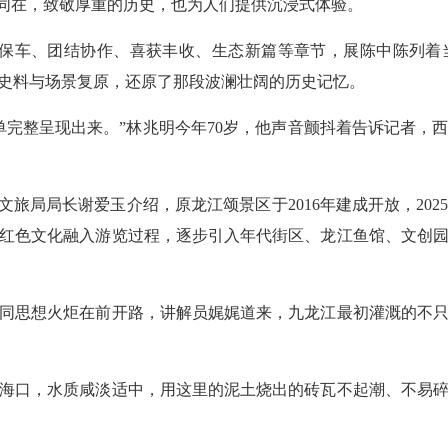
程同在，致敬厚重的历史，也为人们提供沉浸式体验。
保车、团结协作、喜获丰收、生态新篇等章节，展陈中陈列着
史料与场景复原，还原了那段波澜壮阔的历史记忆。
完整呈现出来。”林兆明今年70岁，他声音颤抖着告诉记者，
旅局局长谢爱玉介绍，原龙江颂景区于2016年建成开放，202
红色文化融入游览过程，逐步引入年代街区、龙江鱼馆、文创
思想火炬在前开路，讲解员娓娓道来，九龙江最初灌溉的不只
口，水质咸淡适中，用这里的泥土烧出的砖瓦不起潮、不易碎