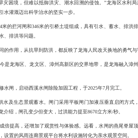
旱灾困境，但难以抵御洪灾、潮水回溯的侵蚀。”龙海区水利局局
引水灌溉迈出科学治水的坚实一步。
54米的拦河闸和346米的引桥土堤组成，具有引水、蓄水、排
蓄水、排洪等问题。
的作用，从抗旱到防洪，都反映了龙海人民改天换地的勇气与
是龙海区、龙文区、漳州高新区的交界地带，是龙海融入漳州
修水闸，启动西溪水闸除险加固工程，于2025年7月完工。
及生态景观蓄水。闸门采用平板闸门加液压垂直启闭方式，闸
龙介绍，闸孔变少但变大，过洪能力提至8670立方米/秒。
倍提高，还增加了观赏性与体验感。远看，水闸的燕尾脊屋顶
，设置的风雨连廊景观平台将水利设施转化为亲水观景空间。