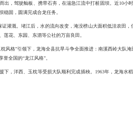
出，驾驶舢板、携带石夯，在湍急江流中打桩固坝。近10小时
坝稳固，圆满完成合龙任务。
证灌溉。堵江后，水的流向改变，淹没榜山大面积低洼农田，但
、莲花、东园、东泗等公社的万亩良田。
枕风格”引领下，龙海全县抗旱斗争全面推进：南溪西岭大队淹田2
享誉全国的“龙江风格”。
下，洋西、玉枕等受损大队顺利完成插秧。1963年，龙海水稻亩