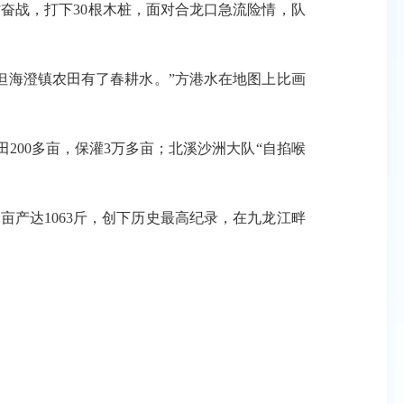
奋战，打下30根木桩，面对合龙口急流险情，队
海澄镇农田有了春耕水。”方港水在地图上比画
00多亩，保灌3万多亩；北溪沙洲大队“自掐喉
产达1063斤，创下历史最高纪录，在九龙江畔