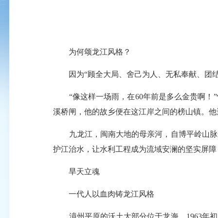
为何颂龙江风格？
因为“顾全大局、舍己为人、无私奉献、团结协
“像这样一场雨，在60年前是多么金贵啊！”
溪桥闸，他的故乡便在这江岸之间的榜山镇。他
九龙江，闽南大地的母亲河，自博平岭山脉逶
护江治水，让水利工程成为流域安澜的坚实屏障
旱天立魂
一代人以血肉铸龙江风格
漳州平原的沃土大部分位于龙海。1963年初