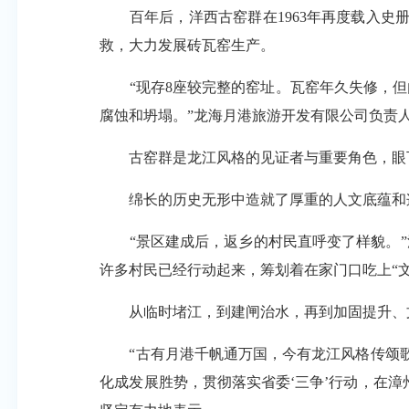
百年后，洋西古窑群在1963年再度载入史册
救，大力发展砖瓦窑生产。
“现存8座较完整的窑址。瓦窑年久失修，但
腐蚀和坍塌。”龙海月港旅游开发有限公司负责
古窑群是龙江风格的见证者与重要角色，眼下
绵长的历史无形中造就了厚重的人文底蕴和迤逦
“景区建成后，返乡的村民直呼变了样貌。”
许多村民已经行动起来，筹划着在家门口吃上“文
从临时堵江，到建闸治水，再到加固提升、文
“古有月港千帆通万国，今有龙江风格传颂歌。
化成发展胜势，贯彻落实省委‘三争’行动，在