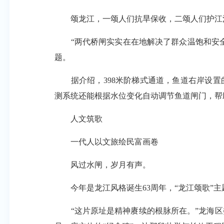
颂龙江，一颂人们抗旱保收，二颂人们护江
“两代桥闸实实在在地解决了群众温饱和安全问
题。
据介绍，398米阶梯式通道，鱼道右岸设置的
测系统还能根据水位变化自动调节鱼道闸门，帮
人文筑歌
一代人以文旅绘民富画卷
风过水闸，岁月有声。
今年是龙江风格诞生63周年，“龙江颂歌”主
“这片原址是精神赓续的根脉所在。”龙海区