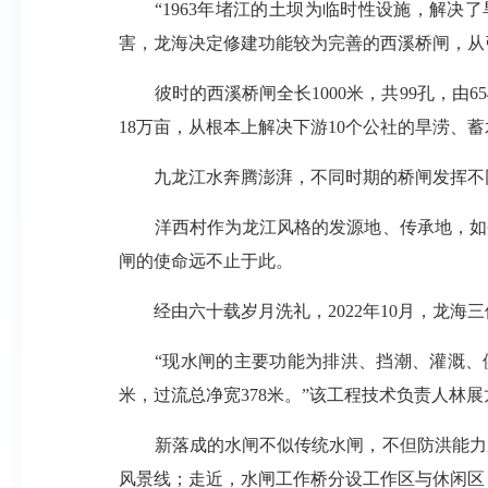
“1963年堵江的土坝为临时性设施，解决了
害，龙海决定修建功能较为完善的西溪桥闸，从
彼时的西溪桥闸全长1000米，共99孔，由6
18万亩，从根本上解决下游10个公社的旱涝、
九龙江水奔腾澎湃，不同时期的桥闸发挥不同
洋西村作为龙江风格的发源地、传承地，如今
闸的使命远不止于此。
经由六十载岁月洗礼，2022年10月，龙海三
“现水闸的主要功能为排洪、挡潮、灌溉、供水
米，过流总净宽378米。”该工程技术负责人林展
新落成的水闸不似传统水闸，不但防洪能力成
风景线；走近，水闸工作桥分设工作区与休闲区