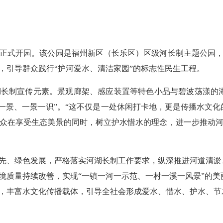
式开园。该公园是福州新区（长乐区）区级河长制主题公园，
，引导群众践行“护河爱水、清洁家园”的标志性民生工程。
制宣传元素。景观廊架、感应装置等特色小品与碧波荡漾的湖
步一景、一景一识”。“这不仅是一处休闲打卡地，更是传播水文化
众在享受生态美景的同时，树立护水惜水的理念，进一步推动
、绿色发展，严格落实河湖长制工作要求，纵深推进河道清淤、
境质量持续改善，实现“一镇一河一示范、一村一溪一风景”的
，丰富水文化传播载体，引导全社会形成爱水、惜水、护水、节