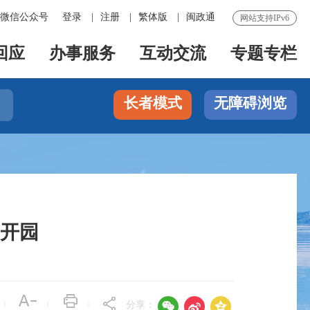
微信公众号
登录
|
注册
|
繁体版
|
闽政通
网站支持IPv6
回应
办事服务
互动交流
专题专栏
长者模式
无障碍浏览

开园



|
|
|
分享：